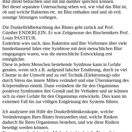
Blut direkt betrachten und mit mir darüber sprechen können.
Bei dieser separaten Untersuchung
sehen
wir, wie vital das Blut ist,
ob und welche Bakterien etc. im Blut enthalten sind und ob evtl.
sonstige Störungen vorliegen.
Die Dunkelfeldbetrachtung des Blutes geht zurück auf Prof.
Günther ENDERLEIN. Er war Zeitgenosse des Biochemikers Prof.
Louis PASTEUR.
Enderlein wies nach, dass Bakterien und Ihre Vorformen über viele
hunderttausend Jahre eine Symbiose mit dem menschlichen Blut
eingegangen waren, was die menschliche Entwicklung erst
ermöglichte.
Diese in jedem Menschen bestehende Symbiose kann in Gefahr
geraten, wenn sich z.B. aufgrund falscher Ernährung, durch zu viel
Chemie in der Umwelt und zu viel Technik (Elektrosmog) oder
durch Stress das innere Milieu verändert und eine Übersäuerung des
Körpermilieus eintritt. Dann verändern die für den Organismus
positiven Symbionten ihre Gestalt und ihr Verhalten und sie können
sich zu einer Gefahr für den Organismus entwickeln. Dies kann im
extremen Fall bis zur völligen Entgleisung des Systems führen.
Ich analysiere mit Hilfe der Dunkelfeldmikroskopie, welche
Veränderungen Ihres Blutes festzustellen sind, welche Risiken
dadurch für Ihren Organismus bestehen, und wie diese Risiken
beseitigt werden können.