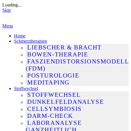
Loading...
Skip
Skip
Menu
to
Home
content
Schmerztherapien
LIEBSCHER & BRACHT
BOWEN-THERAPIE
FASZIENDISTORSIONSMODELL
(FDM)
POSTUROLOGIE
MEDITAPING
Stoffwechsel
STOFFWECHSEL
DUNKELFELDANALYSE
CELLSYMBIOSIS
DARM-CHECK
LABORANALYSE
GANZHEITLICH