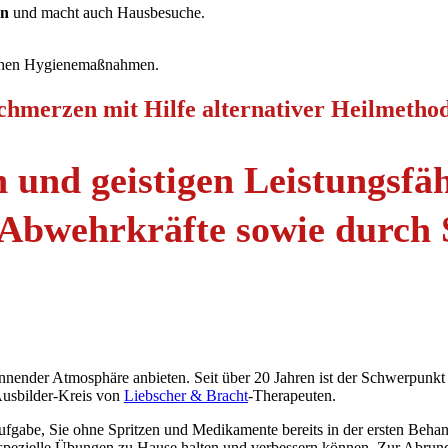
en
und macht auch Hausbesuche.
lichen Hygienemaßnahmen.
chmerzen mit Hilfe alternativer Heilmetho
 und geistigen Leistungsfäh
 Abwehrkräfte sowie durch S
pannender Atmosphäre anbieten. Seit über 20 Jahren ist der Schwerpunk
Ausbilder-Kreis von
Liebscher & Bracht
-Therapeuten.
ufgabe, Sie ohne Spritzen und Medikamente bereits in der ersten Beha
r spezielle Übungen zu Hause halten und verbessern können. Zur Abr