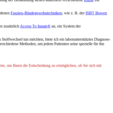
iedenen
Faszien-/Bindegewebstechniken
, wie z. B. der
ISBT Bowen
en zusätzlich
Access To Innate®
an, ein System der
 Stoffwechsel tun möchten, biete ich ein laborunterstütztes Diagnose-
rschiedene Methoden, um jedem Patienten seine spezielle für ihn
se, um Ihnen die Entscheidung zu ermöglichen, ob Sie sich mit