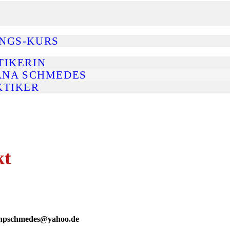
UNGS-KURS
TIKERIN
ANA SCHMEDES
KTIKER
kt
r hpschmedes@yahoo.de