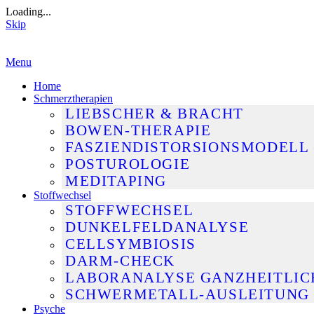
Loading...
Skip
Skip
Menu
to
Home
content
Schmerztherapien
LIEBSCHER & BRACHT
BOWEN-THERAPIE
FASZIENDISTORSIONSMODELL 
POSTUROLOGIE
MEDITAPING
Stoffwechsel
STOFFWECHSEL
DUNKELFELDANALYSE
CELLSYMBIOSIS
DARM-CHECK
LABORANALYSE GANZHEITLIC
SCHWERMETALL-AUSLEITUNG
Psyche