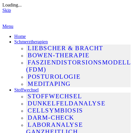
Loading...
Skip
Skip
Menu
to
Home
content
Schmerztherapien
LIEBSCHER & BRACHT
BOWEN-THERAPIE
FASZIENDISTORSIONSMODELL
(FDM)
POSTUROLOGIE
MEDITAPING
Stoffwechsel
STOFFWECHSEL
DUNKELFELDANALYSE
CELLSYMBIOSIS
DARM-CHECK
LABORANALYSE
GANZHEITLICH