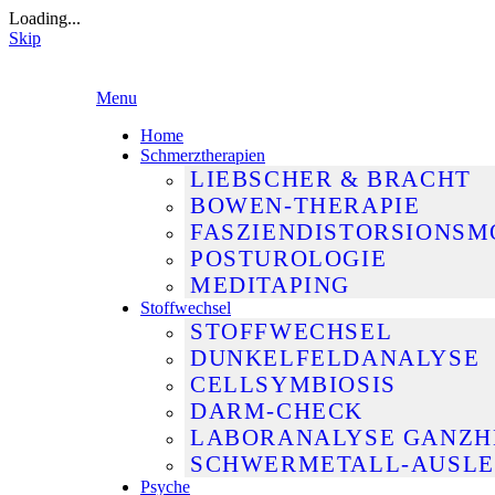
Loading...
Skip
Skip
Menu
to
Home
content
Schmerztherapien
LIEBSCHER & BRACHT
BOWEN-THERAPIE
FASZIENDISTORSIONSM
POSTUROLOGIE
MEDITAPING
Stoffwechsel
STOFFWECHSEL
DUNKELFELDANALYSE
CELLSYMBIOSIS
DARM-CHECK
LABORANALYSE GANZH
SCHWERMETALL-AUSLE
Psyche