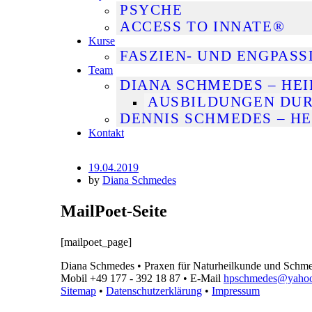
PSYCHE
ACCESS TO INNATE®
Kurse
FASZIEN- UND ENGPAS
Team
DIANA SCHMEDES – HE
AUSBILDUNGEN DUR
DENNIS SCHMEDES – H
Kontakt
Posted
19.04.2019
on
by
Diana Schmedes
MailPoet-Seite
[mailpoet_page]
Diana Schmedes • Praxen für Naturheilkunde und Schme
Mobil +49 177 - 392 18 87 • E-Mail
hpschmedes@yahoo
Sitemap
•
Datenschutzerklärung
•
Impressum